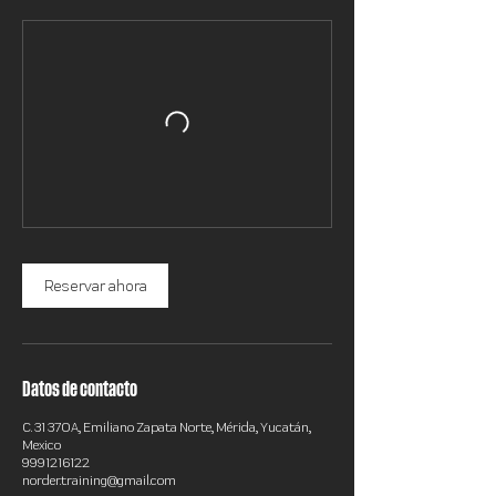
Reservar ahora
Datos de contacto
C. 31 370A, Emiliano Zapata Norte, Mérida, Yucatán,
Mexico
9991216122
norder.training@gmail.com