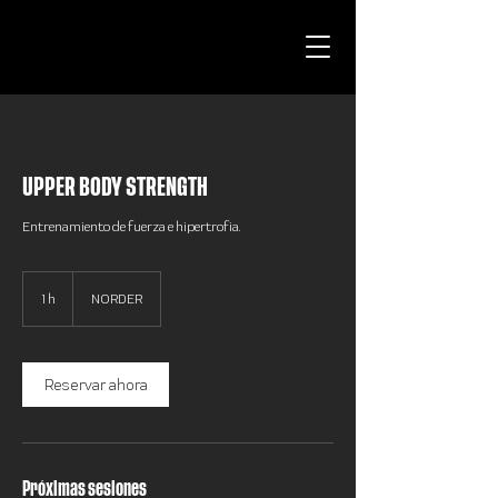
UPPER BODY STRENGTH
Entrenamiento de fuerza e hipertrofia.
1 h
1
NORDER
Reservar ahora
Próximas sesiones