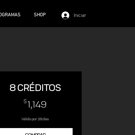
OGRAMAS
SHOP
Iniciar sesión
8 CRÉDITOS
1,149$
$
1,149
Válido por 28 días