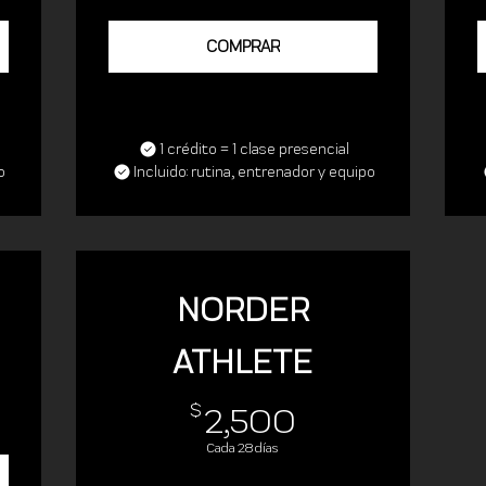
COMPRAR
1 crédito = 1 clase presencial
o
Incluido: rutina, entrenador y equipo
NORDER
ATHLETE
9$
2,500$
$
2,500
Cada 28 días