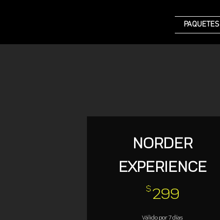
PAQUETES
NORDER
EXPERIENCE
299$
$
299
Válido por 7 días