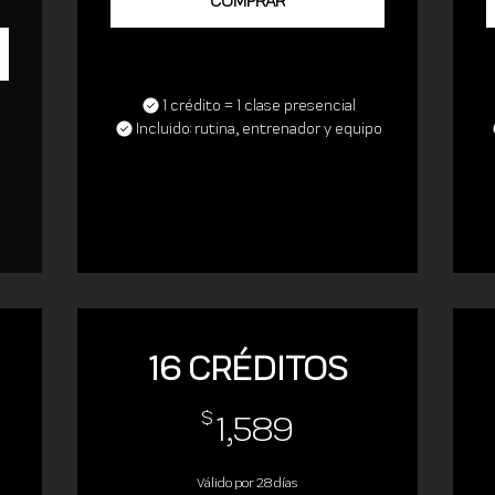
COMPRAR
1 crédito = 1 clase presencial
Incluido: rutina, entrenador y equipo
16 CRÉDITOS
0$
1,589$
$
1,589
Válido por 28 días