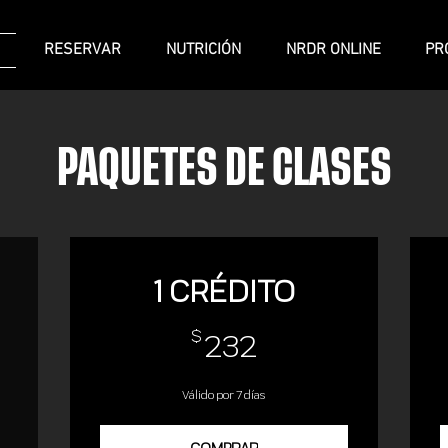
RESERVAR
NUTRICIÓN
NRDR ONLINE
PR
PAQUETES DE CLASES
1 CRÉDITO
232$
$
232
Válido por 7 días