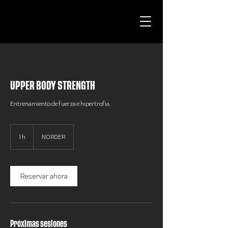
UPPER BODY STRENGTH
Entrenamiento de fuerza e hipertrofia.
1 h
1
NORDER
Reservar ahora
Próximas sesiones