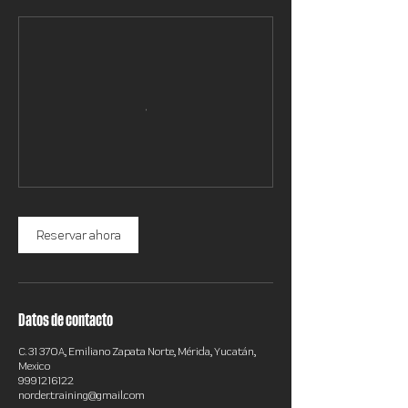
Reservar ahora
Datos de contacto
C. 31 370A, Emiliano Zapata Norte, Mérida, Yucatán,
Mexico
9991216122
norder.training@gmail.com