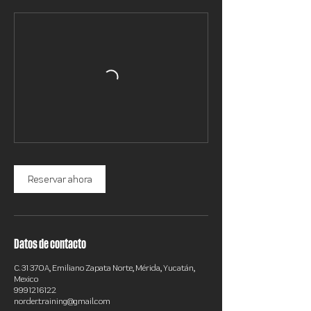
Reservar ahora
Datos de contacto
C. 31 370A, Emiliano Zapata Norte, Mérida, Yucatán,
Mexico
9991216122
norder.training@gmail.com