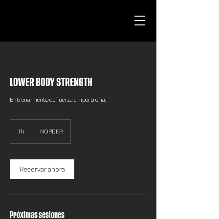
LOWER BODY STRENGTH
Entrenamiento de fuerza e hipertrofia.
1 h
1
NORDER
Reservar ahora
Próximas sesiones