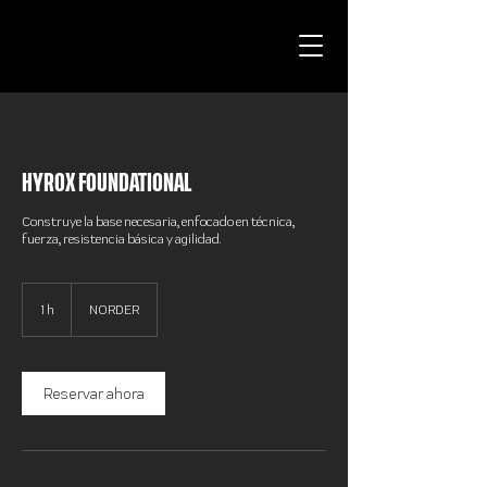
HYROX FOUNDATIONAL
Construye la base necesaria, enfocado en técnica,
fuerza, resistencia básica y agilidad.
1 h
1
NORDER
Reservar ahora