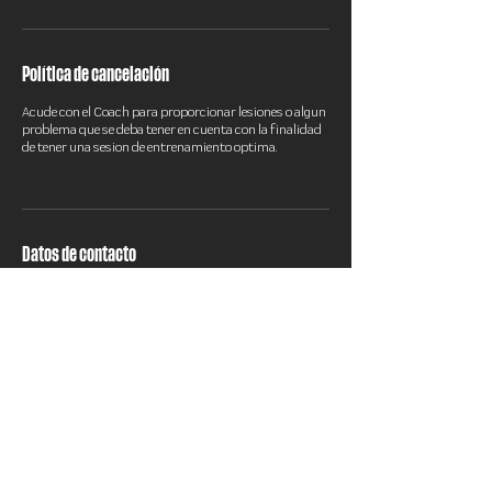
Política de cancelación
Acude con el Coach para proporcionar lesiones o algun
problema que se deba tener en cuenta con la finalidad
de tener una sesion de entrenamiento optima.
Datos de contacto
C. 31 370A, Emiliano Zapata Norte, Mérida, Yucatán,
Mexico
9991216122
norder.training@gmail.com