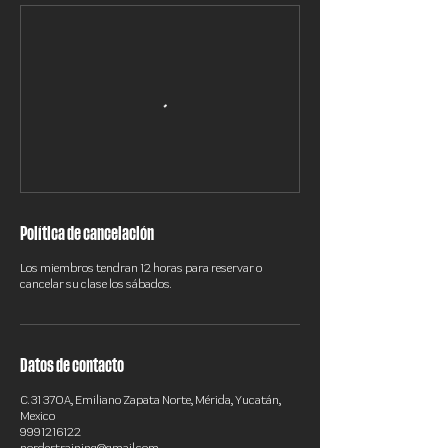
Política de cancelación
Los miembros tendran 12 horas para reservar o
cancelar su clase los sábados.
Datos de contacto
C. 31 370A, Emiliano Zapata Norte, Mérida, Yucatán,
Mexico
9991216122