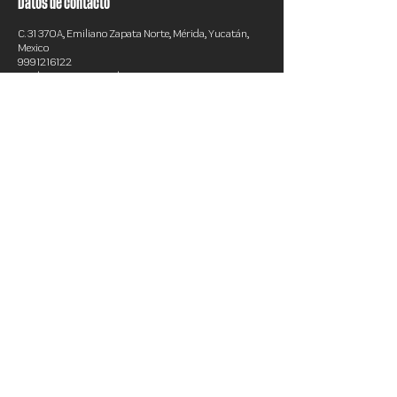
Datos de contacto
C. 31 370A, Emiliano Zapata Norte, Mérida, Yucatán,
Mexico
9991216122
norder.training@gmail.com
JOIN THE CLUB
TÉRMINOS Y CONDICIONES
AVISO DE PRIVACIDAD
2024 Creado por Fityso.com