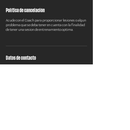
Política de cancelación
Acude con el Coach para proporcionar lesiones o algun
problema que se deba tener en cuenta con la finalidad
de tener una sesion de entrenamiento optima.
Datos de contacto
C. 31 370A, Emiliano Zapata Norte, Mérida, Yucatán,
Mexico
9991216122
norder.training@gmail.com