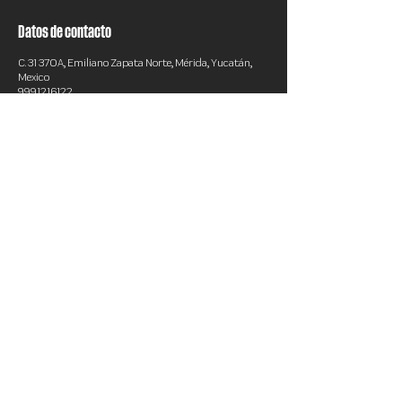
Datos de contacto
C. 31 370A, Emiliano Zapata Norte, Mérida, Yucatán,
Mexico
9991216122
norder.training@gmail.com
JOIN THE CLUB
TÉRMINOS Y CONDICIONES
AVISO DE PRIVACIDAD
2024 Creado por Fityso.com